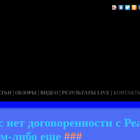
|
|
|
|
АТЬИ
ОБЗОРЫ
ВИДЕО
РЕЗУЛЬТАТЫ LIVE
КОНТАКТ
с нет договоренности с Ре
ем-либо еще
###