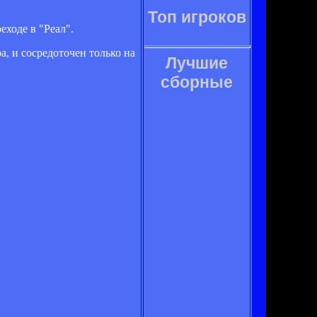
Топ игроков
ходе в "Реал".
а, и сосредоточен только на
Лучшие
сборные