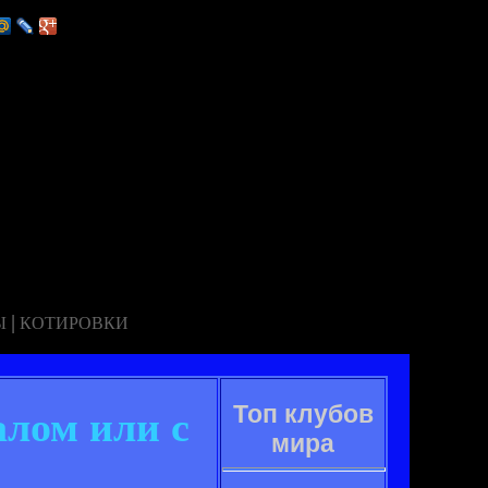
|
Ы
КОТИРОВКИ
Топ клубов
алом или с
мира