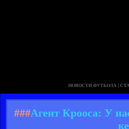
|
НОВОСТИ ФУТБОЛА
СТ
###
Агент Крооса: У на
к