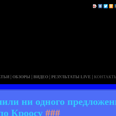
|
|
|
|
АТЬИ
ОБЗОРЫ
ВИДЕО
РЕЗУЛЬТАТЫ LIVE
КОНТАКТ
чили ни одного предложе
по Кроосу
###