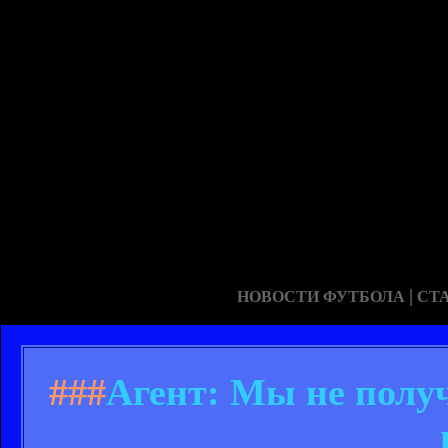
|
НОВОСТИ ФУТБОЛА
СТ
###
Агент: Мы не полу