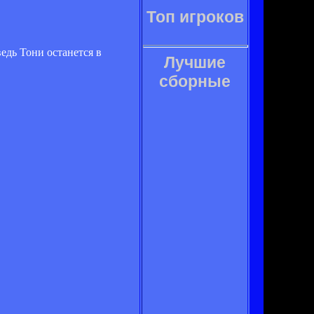
Топ игроков
едь Тони останется в
Лучшие
сборные