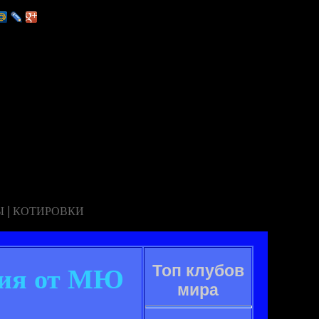
|
Ы
КОТИРОВКИ
Топ клубов
ния от МЮ
мира