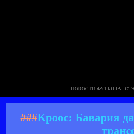
|
НОВОСТИ ФУТБОЛА
СТ
###
Кроос: Бавария да
транс