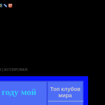
|
Ы
КОТИРОВКИ
Топ клубов
 году мой
мира