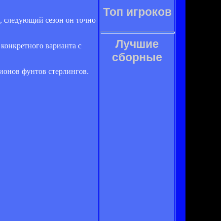
Топ игроков
, следующий сезон он точно
Лучшие
 конкретного варианта с
сборные
ионов фунтов стерлингов.