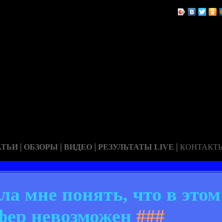
|
|
|
|
АТЬИ
ОБЗОРЫ
ВИДЕО
РЕЗУЛЬТАТЫ LIVE
КОНТАКТ
ла мне понять, что в этом
фер невозможен
###