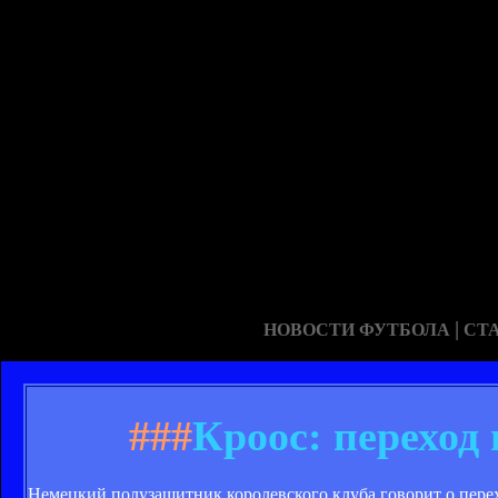
|
НОВОСТИ ФУТБОЛА
СТ
###
Кроос: переход
Немецкий полузащитник королевского клуба говорит о перех