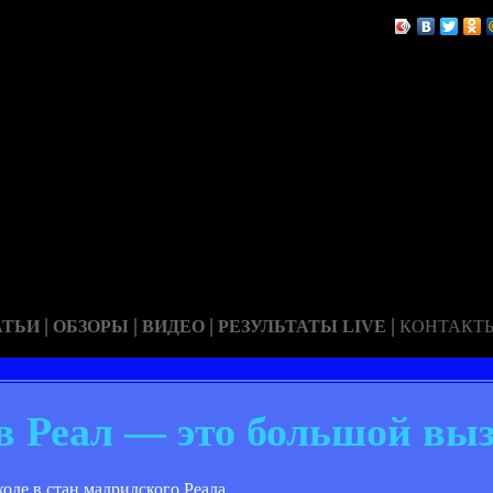
|
|
|
|
АТЬИ
ОБЗОРЫ
ВИДЕО
РЕЗУЛЬТАТЫ LIVE
КОНТАКТ
 в Реал — это большой вы
оде в стан мадридского Реала.