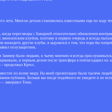
го лета. Многие детали становились известными еще по ходу че
м, когда переговоры с Баварией относительно обновления контра
с мюнхенским клубом, поэтому в первую очередь я всегда пытал
али выходить другие клубы, я задумался о том, что пора бы попро
заявил полузащитник.
 и Заммер были людьми, к чьему мнению я всегда прислушивался,
рживали, и первым делом после трансфера я поблагодарил их за 
 — продолжал Кросс.
известен по всему миру. На моей презентации были тысячи люде
ования публики. Больше вы нигде подобного не увидите и не ис
, — завершил Тони.