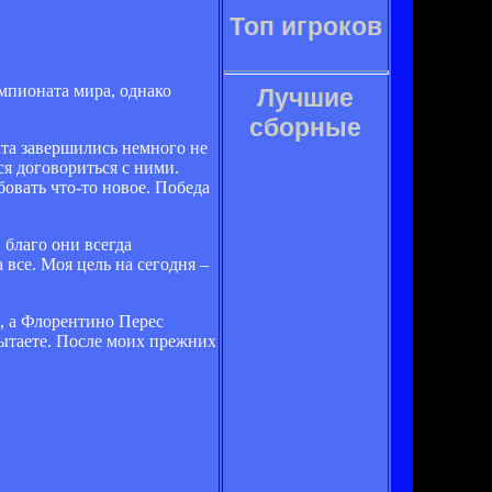
Топ игроков
мпионата мира, однако
Лучшие
сборные
кта завершились немного не
ся договориться с ними.
бовать что-то новое. Победа
 благо они всегда
все. Моя цель на сегодня –
й, а Флорентино Перес
пытаете. После моих прежних