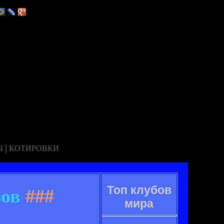
|
Ы
КОТИРОВКИ
Топ клубов
зов
###
мира