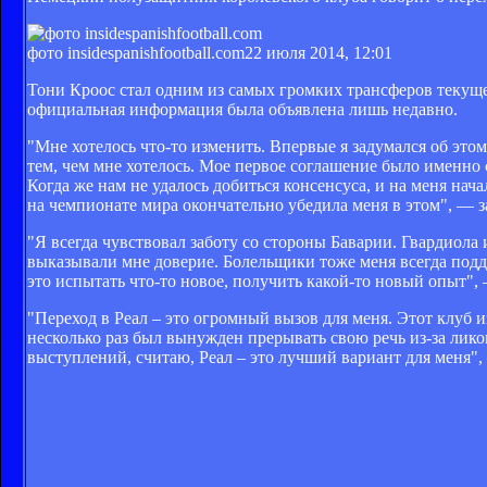
фото insidespanishfootball.com
22 июля 2014, 12:01
Тони Кроос стал одним из самых громких трансферов текуще
официальная информация была объявлена лишь недавно.
"Мне хотелось что-то изменить. Впервые я задумался об это
тем, чем мне хотелось. Мое первое соглашение было именно 
Когда же нам не удалось добиться консенсуса, и на меня нач
на чемпионате мира окончательно убедила меня в этом", — 
"Я всегда чувствовал заботу со стороны Баварии. Гвардиола
выказывали мне доверие. Болельщики тоже меня всегда подде
это испытать что-то новое, получить какой-то новый опыт",
"Переход в Реал – это огромный вызов для меня. Этот клуб 
несколько раз был вынужден прерывать свою речь из-за лик
выступлений, считаю, Реал – это лучший вариант для меня"