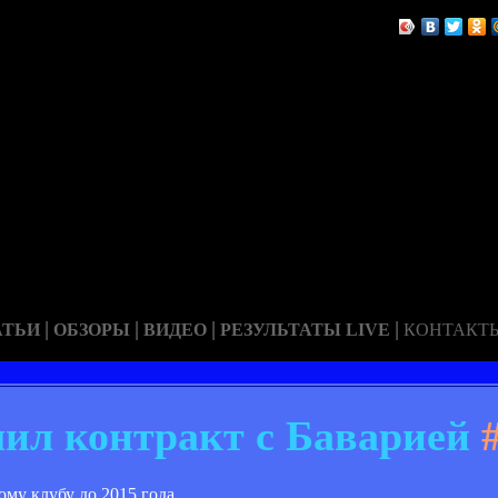
|
|
|
|
АТЬИ
ОБЗОРЫ
ВИДЕО
РЕЗУЛЬТАТЫ LIVE
КОНТАКТ
лил контракт с Баварией
#
у клубу до 2015 года.