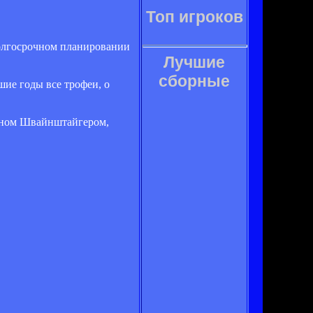
Топ игроков
долгосрочном планировании
Лучшие
сборные
шие годы все трофеи, о
ианом Швайнштайгером,