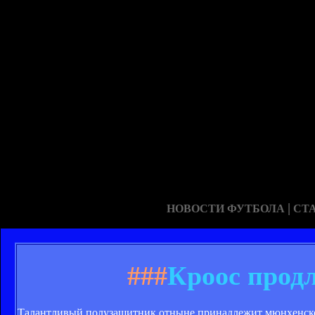
|
НОВОСТИ ФУТБОЛА
СТ
###
Кроос прод
Талантливый полузащитник отныне принадлежит мюнхенском