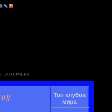
|
Ы
КОТИРОВКИ
Топ клубов
##
мира