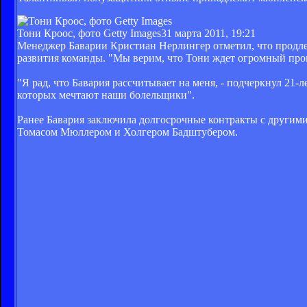
Тони Кроос, фото Getty Images
31 марта 2011, 19:21
Менеджер Баварии Кристиан Нерлингер отметил, что продлен
развития команды. "Мы верим, что Тони ждет огромный прогр
"Я рад, что Бавария рассчитывает на меня, - подчеркнул 21-
которых мечтают наши болельщики".
Ранее Бавария заключила долгосрочные контракты с други
Томасом Мюллером и Холгером Бадштубером.