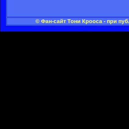
© Фан-сайт Тони Крооса - при пу