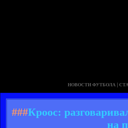
|
НОВОСТИ ФУТБОЛА
СТ
###
Кроос: разговарива
на п