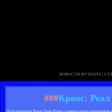
|
НОВОСТИ ФУТБОЛА
СТ
###
Кроос: Реал
Полузащитник Реала Тони Кроос сравнил свою нынешнюю к