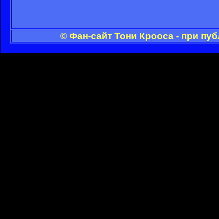
© Фан-сайт Тони Крооса - при пу