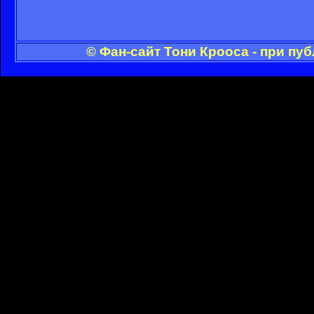
© Фан-сайт Тони Крооса - при пу