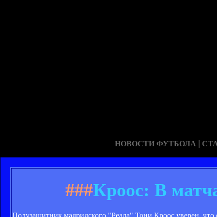
|
НОВОСТИ ФУТБОЛА
СТ
###
Кроос: В матч
Полузащитник мадридского "Реала" Тони Кроос уверен, что 