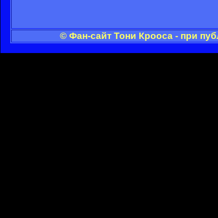
© Фан-сайт Тони Крооса - при пу