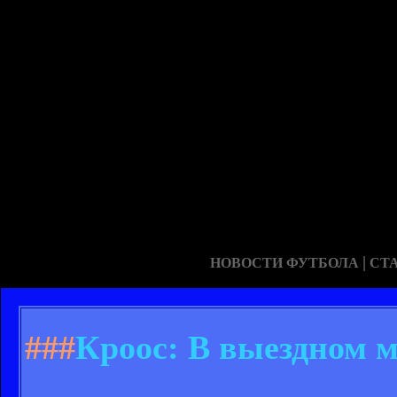
|
НОВОСТИ ФУТБОЛА
СТ
###
Кроос: В выездном м