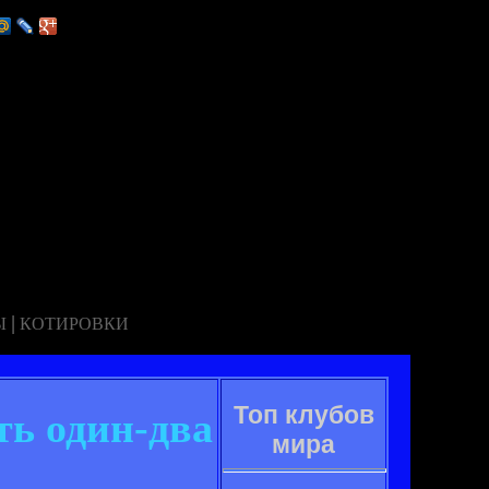
|
Ы
КОТИРОВКИ
Топ клубов
ть один-два
мира