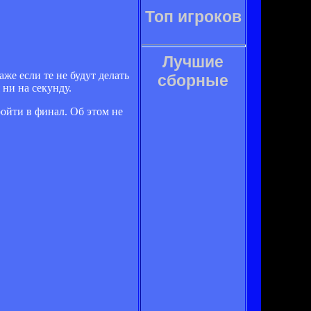
Топ игроков
Лучшие
же если те не будут делать
сборные
ни на секунду.
ойти в финал. Об этом не