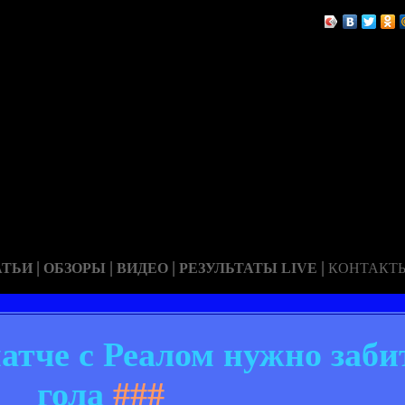
|
|
|
|
АТЬИ
ОБЗОРЫ
ВИДЕО
РЕЗУЛЬТАТЫ LIVE
КОНТАКТ
атче с Реалом нужно заби
гола
###