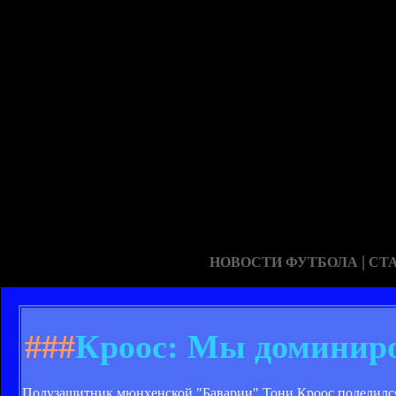
|
НОВОСТИ ФУТБОЛА
СТ
###
Кроос: Мы доминиро
Полузащитник мюнхенской "Баварии" Тони Кроос поделился