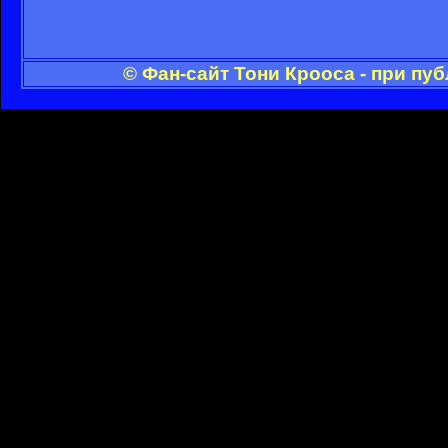
© Фан-сайт Тони Крооса - при пу