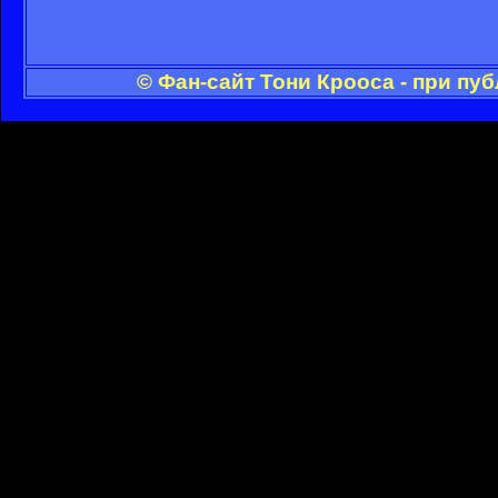
© Фан-сайт Тони Крооса - при пу