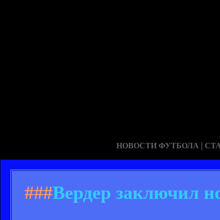
|
НОВОСТИ ФУТБОЛА
СТ
###
Вердер заключил н